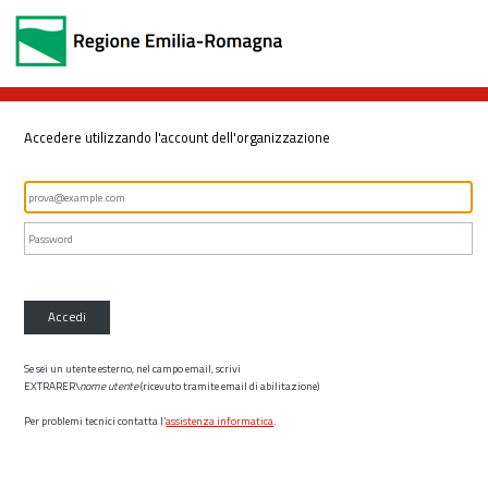
Accedere utilizzando l'account dell'organizzazione
Accedi
Se sei un utente esterno, nel campo email, scrivi
EXTRARER\
nome utente
(ricevuto tramite email di abilitazione)
Per problemi tecnici contatta l’
assistenza informatica
.