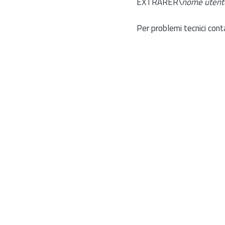
EXTRARER\
nome utent
Per problemi tecnici cont