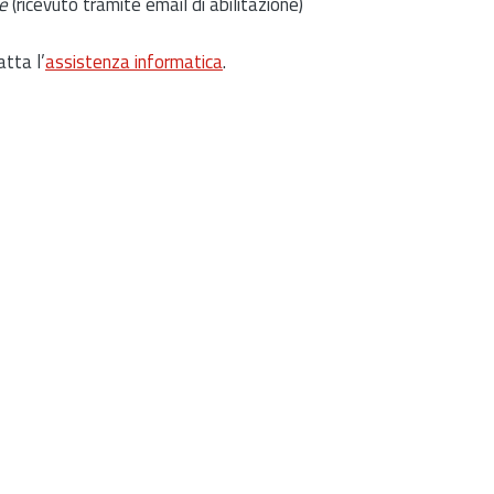
e
(ricevuto tramite email di abilitazione)
atta l’
assistenza informatica
.