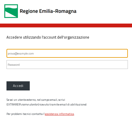
Accedere utilizzando l'account dell'organizzazione
Accedi
Se sei un utente esterno, nel campo email, scrivi
EXTRARER\
nome utente
(ricevuto tramite email di abilitazione)
Per problemi tecnici contatta l’
assistenza informatica
.