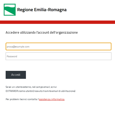
Accedere utilizzando l'account dell'organizzazione
Accedi
Se sei un utente esterno, nel campo email, scrivi
EXTRARER\
nome utente
(ricevuto tramite email di abilitazione)
Per problemi tecnici contatta l’
assistenza informatica
.