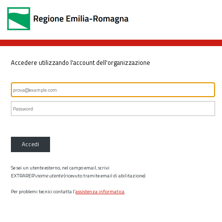
Accedere utilizzando l'account dell'organizzazione
Accedi
Se sei un utente esterno, nel campo email, scrivi
EXTRARER\
nome utente
(ricevuto tramite email di abilitazione)
Per problemi tecnici contatta l’
assistenza informatica
.