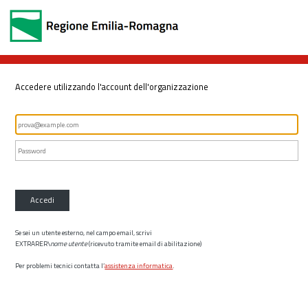
Accedere utilizzando l'account dell'organizzazione
Accedi
Se sei un utente esterno, nel campo email, scrivi
EXTRARER\
nome utente
(ricevuto tramite email di abilitazione)
Per problemi tecnici contatta l’
assistenza informatica
.